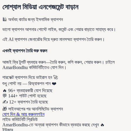
সোশ্যাল মিডিয়া এনগেজমেন্ট বাড়ান
🕌 অর্থবহ বার্তার জন্য ইসলামিক ক্যাপশন
ভালো ক্যাপশন আপনার পোস্টে লাইক, কমেন্ট এবং শেয়ার বাড়াতে সাহায্য করে।
এই AI ক্যাপশন জেনারেটর দিয়ে দ্রুত মানসম্মত ক্যাপশন তৈরি করুন।
এখনই ক্যাপশন তৈরি শুরু করুন
আজই ফ্রি টুলটি ব্যবহার করুন—তৈরি করুন, কপি করুন, শেয়ার করুন। চাইলে
AmarBondhu কমিউনিটিতেও যোগ দিন।
পারফেক্ট ক্যাপশন দিয়ে ভাইরাল হন 🚀
শুধু পোস্ট নয় — রিঅ্যাকশন পান ❤️
🔥
96+ ব্যবহারকারী যোগ দিয়েছে
💬
144+ শাউট পোস্ট হয়েছে
✍️
12+ ক্যাপশন তৈরি হয়েছে
🎁
সাইনআপের পর আনলিমিটেড ক্যাপশন
যোগ দিন & আয় করুন
লগইন
লাইভ কমিউনিটি প্রিভিউ
AmarBondhu-তে অন্যরা ক্যাপশন কীভাবে ব্যবহার করছে দেখুন 🔥
ইউজার