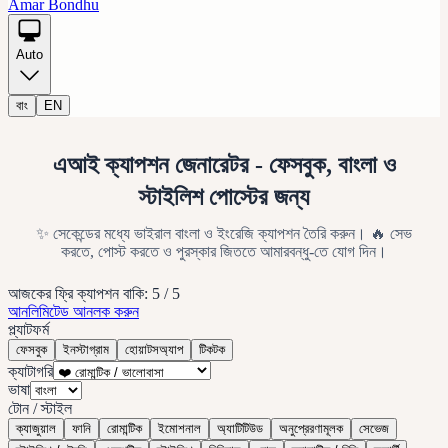
Amar Bondhu
Auto
বাং
EN
এআই ক্যাপশন জেনারেটর - ফেসবুক, বাংলা ও
স্টাইলিশ পোস্টের জন্য
✨ সেকেন্ডের মধ্যে ভাইরাল বাংলা ও ইংরেজি ক্যাপশন তৈরি করুন। 🔥 সেভ
করতে, পোস্ট করতে ও পুরস্কার জিততে আমারবন্ধু-তে যোগ দিন।
আজকের ফ্রি ক্যাপশন বাকি:
5
/
5
আনলিমিটেড আনলক করুন
প্ল্যাটফর্ম
ফেসবুক
ইনস্টাগ্রাম
হোয়াটসঅ্যাপ
টিকটক
ক্যাটাগরি
ভাষা
টোন / স্টাইল
ক্যাজুয়াল
ফানি
রোমান্টিক
ইমোশনাল
অ্যাটিটিউড
অনুপ্রেরণামূলক
সেভেজ