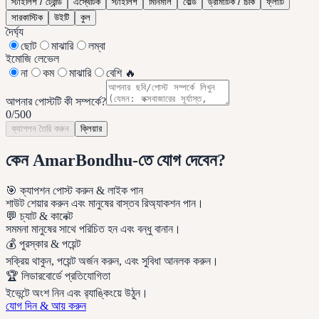
স্টাইলিশ / ট্রেন্ডি
এস্থেটিক
স্টাইলিশ
মিনিমাল
বোল্ড
ড্রামাটিক / চিকি
ফ্লার্টি
সারকাস্টিক
উইটি
কুল
দৈর্ঘ্য
ছোট
মাঝারি
লম্বা
ইমোজি লেভেল
না
কম
মাঝারি
বেশি 🔥
আপনার পোস্টটি কী সম্পর্কে?
0
/500
ক্যাপশন তৈরি করুন
ক্লিয়ার
কেন AmarBondhu-তে যোগ দেবেন?
🎯 ক্যাপশন পোস্ট করুন & লাইক পান
শাউট শেয়ার করুন এবং মানুষের বাস্তব রিঅ্যাকশন পান।
💬 চ্যাট & কানেক্ট
সমমনা মানুষের সাথে পরিচিত হন এবং বন্ধু বানান।
💰 পুরস্কার & পয়েন্ট
সক্রিয় থাকুন, পয়েন্ট অর্জন করুন, এবং সুবিধা আনলক করুন।
🏆 লিডারবোর্ডে প্রতিযোগিতা
ইভেন্টে অংশ নিন এবং র‌্যাঙ্কিংয়ে উঠুন।
যোগ দিন & আয় করুন