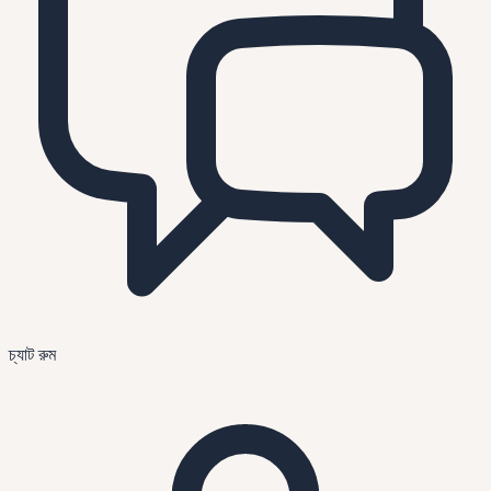
চ্যাট রুম