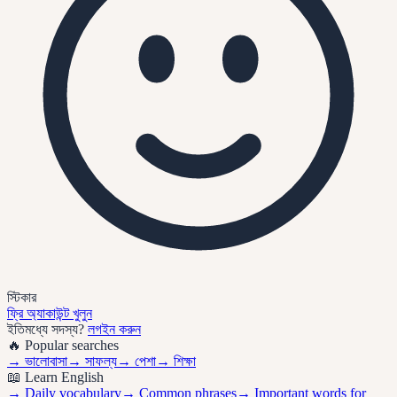
স্টিকার
ফ্রি অ্যাকাউন্ট খুলুন
ইতিমধ্যে সদস্য?
লগইন করুন
🔥 Popular searches
→
ভালোবাসা
→
সাফল্য
→
পেশা
→
শিক্ষা
📖 Learn English
→ Daily vocabulary
→ Common phrases
→ Important words for