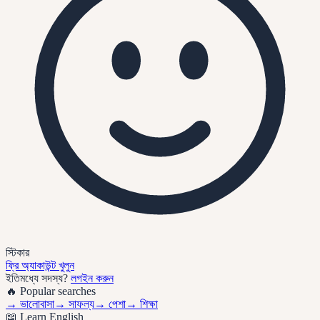
স্টিকার
ফ্রি অ্যাকাউন্ট খুলুন
ইতিমধ্যে সদস্য?
লগইন করুন
🔥 Popular searches
→
ভালোবাসা
→
সাফল্য
→
পেশা
→
শিক্ষা
📖 Learn English