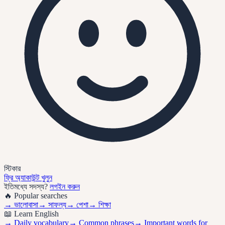
স্টিকার
ফ্রি অ্যাকাউন্ট খুলুন
ইতিমধ্যে সদস্য?
লগইন করুন
🔥 Popular searches
→
ভালোবাসা
→
সাফল্য
→
পেশা
→
শিক্ষা
📖 Learn English
→ Daily vocabulary
→ Common phrases
→ Important words for