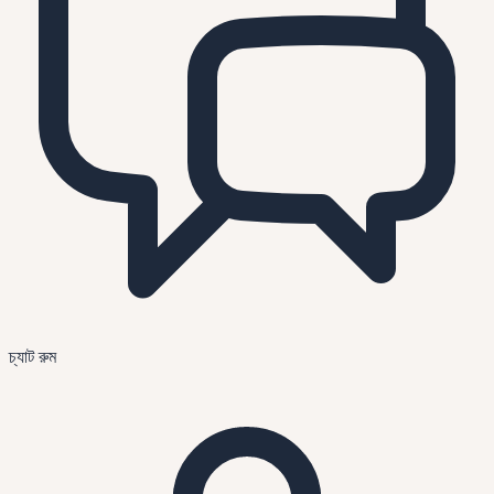
চ্যাট রুম