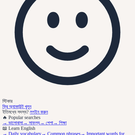
স্টিকার
ফ্রি অ্যাকাউন্ট খুলুন
ইতিমধ্যে সদস্য?
লগইন করুন
🔥 Popular searches
→
ভালোবাসা
→
সাফল্য
→
পেশা
→
শিক্ষা
📖 Learn English
→ Daily vocabulary
→ Common phrases
→ Important words for