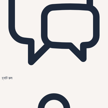
চ্যাট রুম