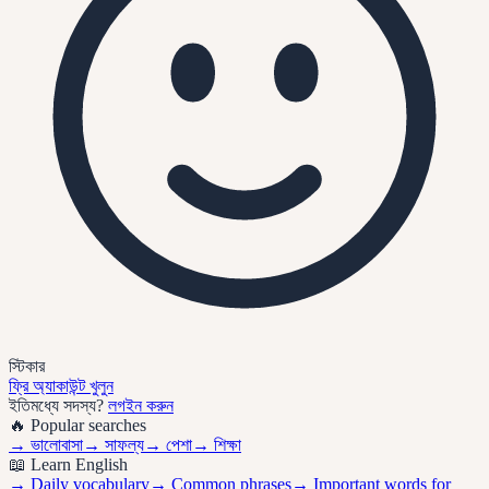
স্টিকার
ফ্রি অ্যাকাউন্ট খুলুন
ইতিমধ্যে সদস্য?
লগইন করুন
🔥 Popular searches
→
ভালোবাসা
→
সাফল্য
→
পেশা
→
শিক্ষা
📖 Learn English
→ Daily vocabulary
→ Common phrases
→ Important words for