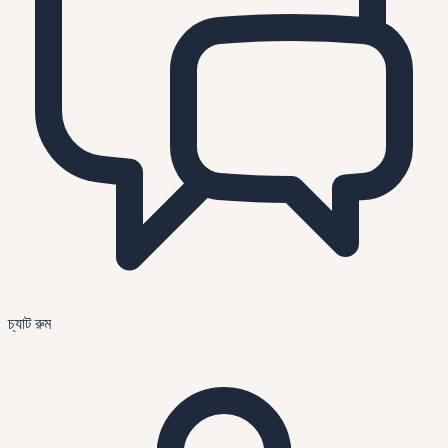
চ্যাট রুম