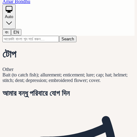
Amar Bondhu
Auto
বাং
EN
Search
টোপ
Other
Bait (to catch fish); allurement; enticement; lure; cap; hat; helmet;
stitch; dent; depression; embroidered flower; cover.
আমার বন্ধু পরিবারে যোগ দিন