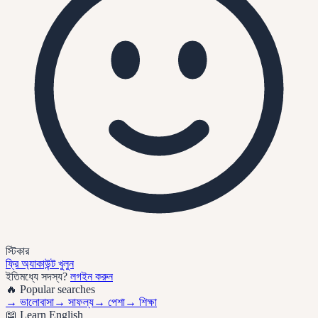
স্টিকার
ফ্রি অ্যাকাউন্ট খুলুন
ইতিমধ্যে সদস্য?
লগইন করুন
🔥 Popular searches
→
ভালোবাসা
→
সাফল্য
→
পেশা
→
শিক্ষা
📖 Learn English