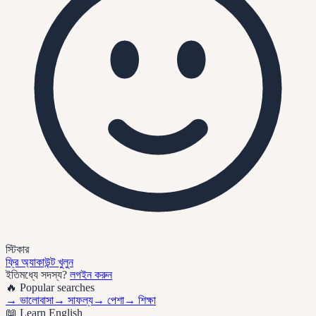
স্টিকার
ফ্রি অ্যাকাউন্ট খুলুন
ইতিমধ্যে সদস্য?
লগইন করুন
🔥 Popular searches
→
ভালোবাসা
→
সাফল্য
→
পেশা
→
শিক্ষা
📖 Learn English