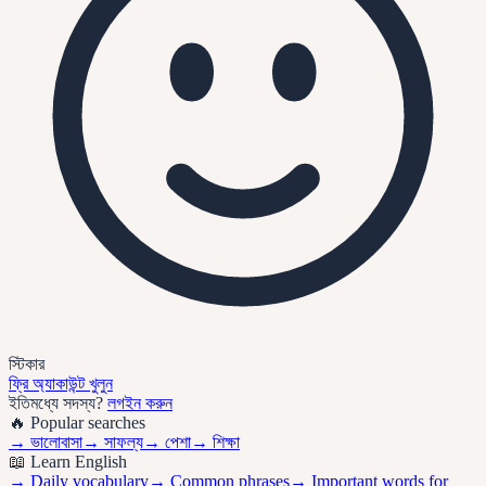
স্টিকার
ফ্রি অ্যাকাউন্ট খুলুন
ইতিমধ্যে সদস্য?
লগইন করুন
🔥 Popular searches
→
ভালোবাসা
→
সাফল্য
→
পেশা
→
শিক্ষা
📖 Learn English
→ Daily vocabulary
→ Common phrases
→ Important words for