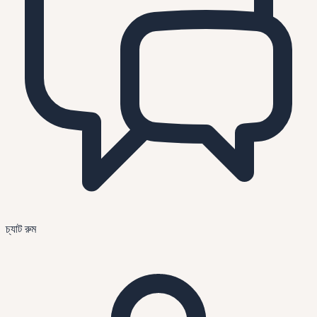
চ্যাট রুম