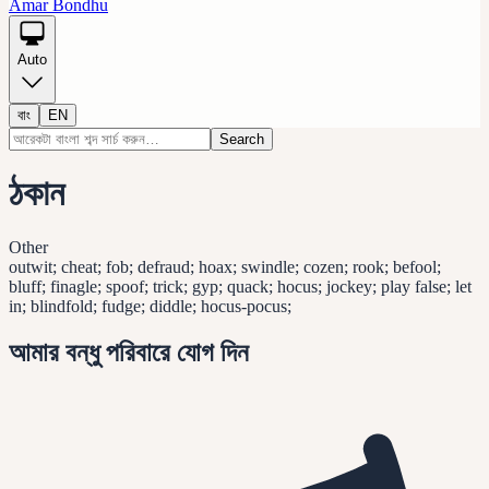
Amar Bondhu
Auto
বাং
EN
Search
ঠকান
Other
outwit; cheat; fob; defraud; hoax; swindle; cozen; rook; befool;
bluff; finagle; spoof; trick; gyp; quack; hocus; jockey; play false; let
in; blindfold; fudge; diddle; hocus-pocus;
আমার বন্ধু পরিবারে যোগ দিন