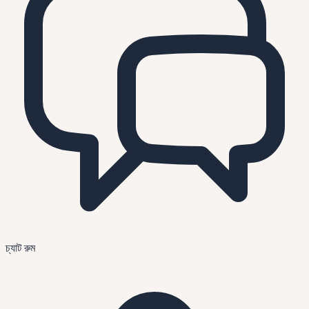
চ্যাট রুম