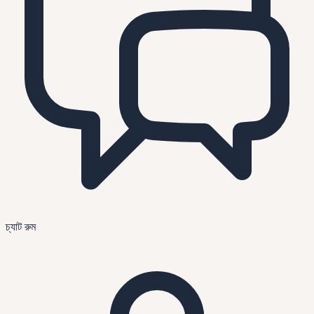
চ্যাট রুম