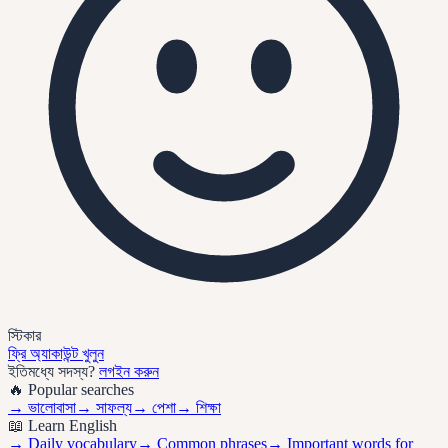
স্টিকার
ফ্রি অ্যাকাউন্ট খুলুন
ইতিমধ্যে সদস্য?
লগইন করুন
🔥 Popular searches
→
ভালোবাসা
→
সাফল্য
→
পেশা
→
শিক্ষা
📖 Learn English
→ Daily vocabulary
→ Common phrases
→ Important words for