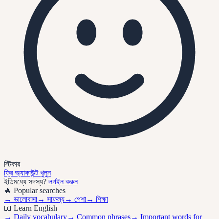
স্টিকার
ফ্রি অ্যাকাউন্ট খুলুন
ইতিমধ্যে সদস্য?
লগইন করুন
🔥 Popular searches
→
ভালোবাসা
→
সাফল্য
→
পেশা
→
শিক্ষা
📖 Learn English
→ Daily vocabulary
→ Common phrases
→ Important words for