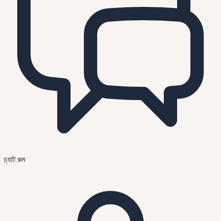
চ্যাট রুম