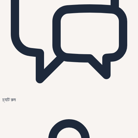
চ্যাট রুম