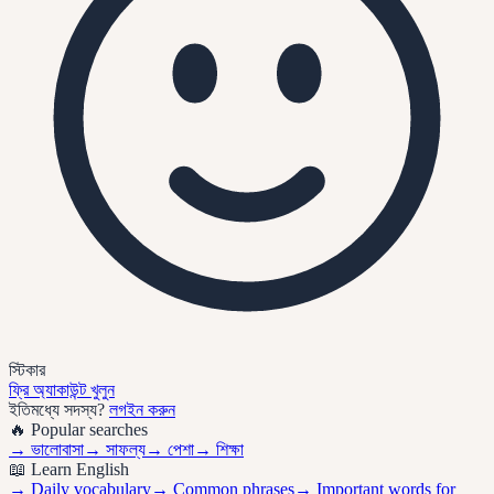
স্টিকার
ফ্রি অ্যাকাউন্ট খুলুন
ইতিমধ্যে সদস্য?
লগইন করুন
🔥 Popular searches
→
ভালোবাসা
→
সাফল্য
→
পেশা
→
শিক্ষা
📖 Learn English
→ Daily vocabulary
→ Common phrases
→ Important words for