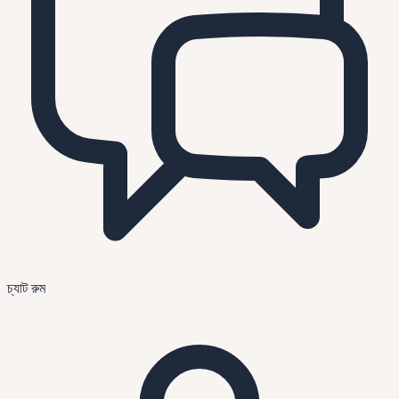
চ্যাট রুম