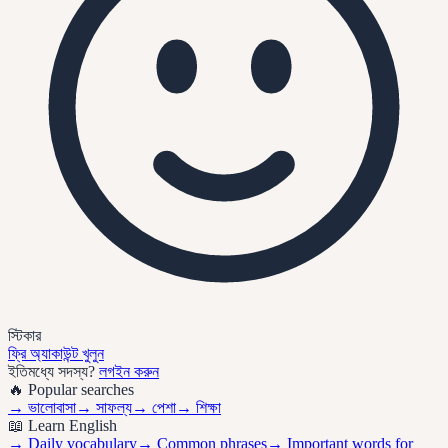
স্টিকার
ফ্রি অ্যাকাউন্ট খুলুন
ইতিমধ্যে সদস্য?
লগইন করুন
🔥 Popular searches
→
ভালোবাসা
→
সাফল্য
→
পেশা
→
শিক্ষা
📖 Learn English
→ Daily vocabulary
→ Common phrases
→ Important words for