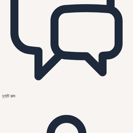
চ্যাট রুম