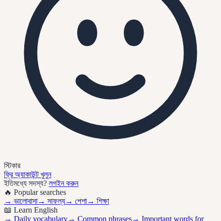
স্টিকার
ফ্রি অ্যাকাউন্ট খুলুন
ইতিমধ্যে সদস্য?
লগইন করুন
🔥 Popular searches
→
ভালোবাসা
→
সাফল্য
→
পেশা
→
শিক্ষা
📖 Learn English
→ Daily vocabulary
→ Common phrases
→ Important words for