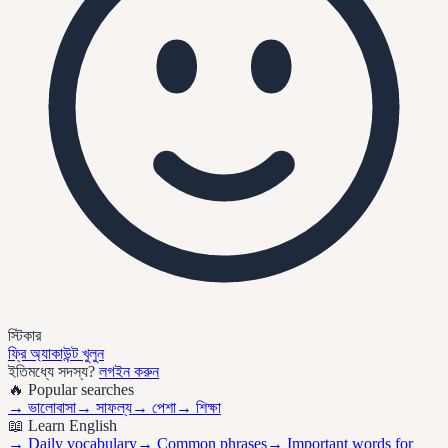
স্টিকার
ফ্রি অ্যাকাউন্ট খুলুন
ইতিমধ্যে সদস্য?
লগইন করুন
🔥 Popular searches
→
ভালোবাসা
→
সাফল্য
→
পেশা
→
শিক্ষা
📖 Learn English
→ Daily vocabulary
→ Common phrases
→ Important words for