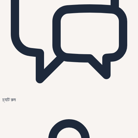
চ্যাট রুম