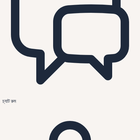
চ্যাট রুম