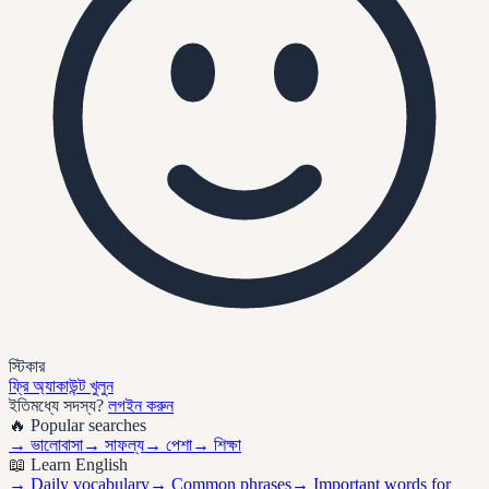
স্টিকার
ফ্রি অ্যাকাউন্ট খুলুন
ইতিমধ্যে সদস্য?
লগইন করুন
🔥 Popular searches
→
ভালোবাসা
→
সাফল্য
→
পেশা
→
শিক্ষা
📖 Learn English
→ Daily vocabulary
→ Common phrases
→ Important words for