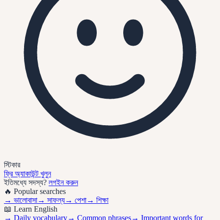
স্টিকার
ফ্রি অ্যাকাউন্ট খুলুন
ইতিমধ্যে সদস্য?
লগইন করুন
🔥 Popular searches
→
ভালোবাসা
→
সাফল্য
→
পেশা
→
শিক্ষা
📖 Learn English
→ Daily vocabulary
→ Common phrases
→ Important words for