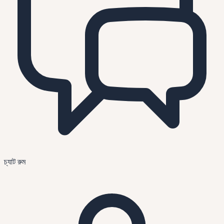
চ্যাট রুম