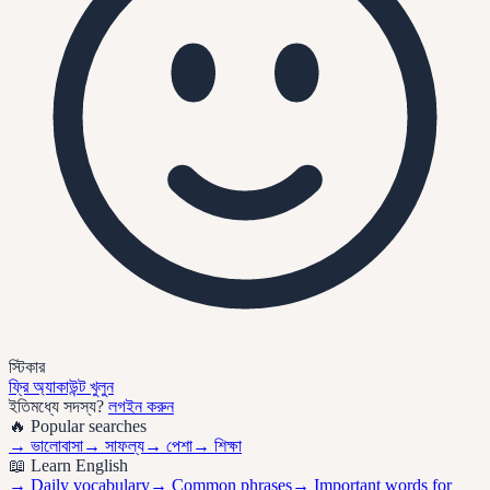
স্টিকার
ফ্রি অ্যাকাউন্ট খুলুন
ইতিমধ্যে সদস্য?
লগইন করুন
🔥 Popular searches
→
ভালোবাসা
→
সাফল্য
→
পেশা
→
শিক্ষা
📖 Learn English
→ Daily vocabulary
→ Common phrases
→ Important words for