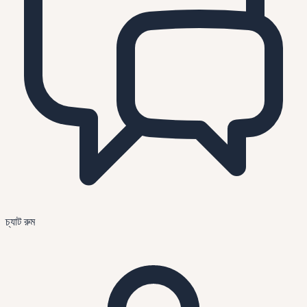
চ্যাট রুম