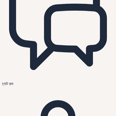
চ্যাট রুম