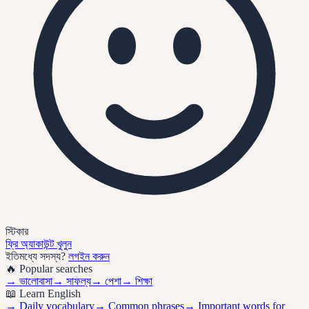
স্টিকার
ফ্রি অ্যাকাউন্ট খুলুন
ইতিমধ্যে সদস্য?
লগইন করুন
🔥 Popular searches
→
ভালোবাসা
→
সাফল্য
→
পেশা
→
শিক্ষা
📖 Learn English
→ Daily vocabulary
→ Common phrases
→ Important words for