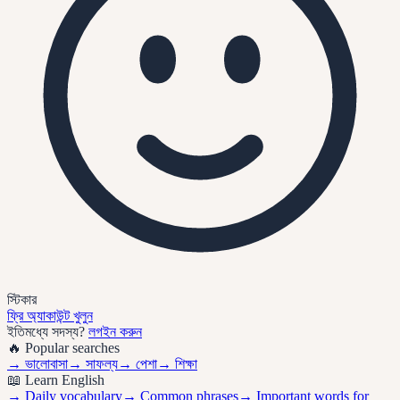
স্টিকার
ফ্রি অ্যাকাউন্ট খুলুন
ইতিমধ্যে সদস্য?
লগইন করুন
🔥 Popular searches
→
ভালোবাসা
→
সাফল্য
→
পেশা
→
শিক্ষা
📖 Learn English
→ Daily vocabulary
→ Common phrases
→ Important words for