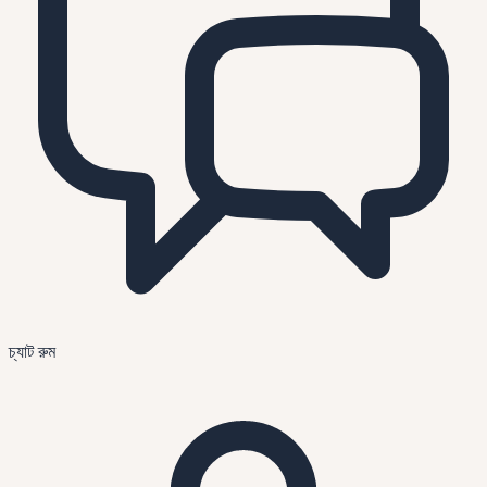
চ্যাট রুম