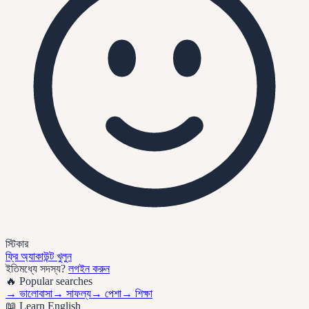
স্টিকার
ফ্রি অ্যাকাউন্ট খুলুন
ইতিমধ্যে সদস্য?
লগইন করুন
🔥 Popular searches
→
ভালোবাসা
→
সাফল্য
→
পেশা
→
শিক্ষা
📖 Learn English