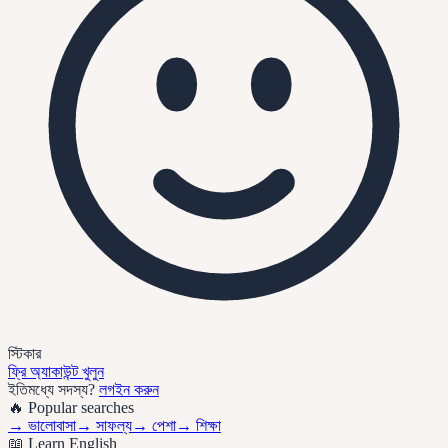
স্টিকার
ফ্রি অ্যাকাউন্ট খুলুন
ইতিমধ্যে সদস্য?
লগইন করুন
🔥 Popular searches
→
ভালোবাসা
→
সাফল্য
→
পেশা
→
শিক্ষা
📖 Learn English