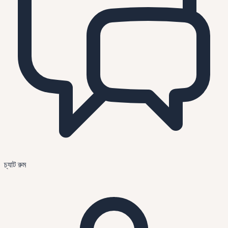
চ্যাট রুম