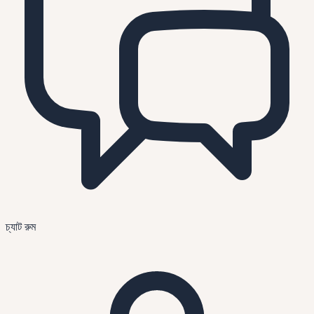
চ্যাট রুম