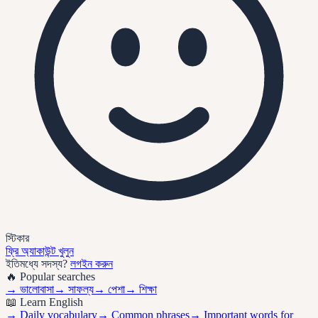
স্টিকার
ফ্রি অ্যাকাউন্ট খুলুন
ইতিমধ্যে সদস্য?
লগইন করুন
🔥 Popular searches
→
ভালোবাসা
→
সাফল্য
→
পেশা
→
শিক্ষা
📖 Learn English
→ Daily vocabulary
→ Common phrases
→ Important words for