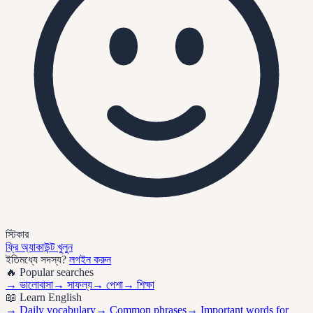
স্টিকার
ফ্রি অ্যাকাউন্ট খুলুন
ইতিমধ্যে সদস্য?
লগইন করুন
🔥 Popular searches
→
ভালোবাসা
→
সাফল্য
→
পেশা
→
শিক্ষা
📖 Learn English
→ Daily vocabulary
→ Common phrases
→ Important words for