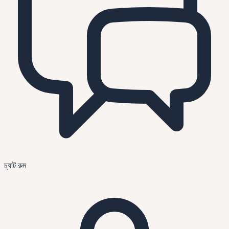
চ্যাট রুম