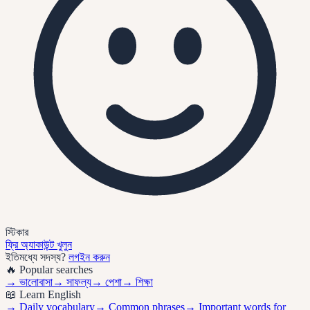
স্টিকার
ফ্রি অ্যাকাউন্ট খুলুন
ইতিমধ্যে সদস্য?
লগইন করুন
🔥 Popular searches
→
ভালোবাসা
→
সাফল্য
→
পেশা
→
শিক্ষা
📖 Learn English
→ Daily vocabulary
→ Common phrases
→ Important words for