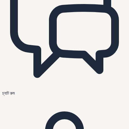
চ্যাট রুম