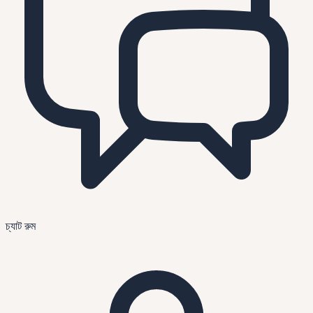
চ্যাট রুম