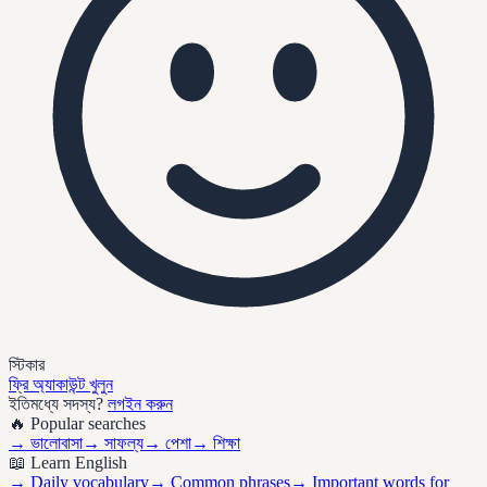
স্টিকার
ফ্রি অ্যাকাউন্ট খুলুন
ইতিমধ্যে সদস্য?
লগইন করুন
🔥 Popular searches
→
ভালোবাসা
→
সাফল্য
→
পেশা
→
শিক্ষা
📖 Learn English
→ Daily vocabulary
→ Common phrases
→ Important words for