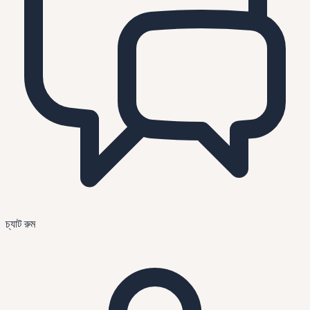
চ্যাট রুম