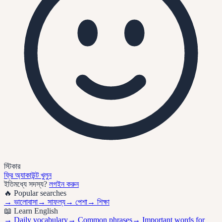
স্টিকার
ফ্রি অ্যাকাউন্ট খুলুন
ইতিমধ্যে সদস্য?
লগইন করুন
🔥 Popular searches
→
ভালোবাসা
→
সাফল্য
→
পেশা
→
শিক্ষা
📖 Learn English
→ Daily vocabulary
→ Common phrases
→ Important words for