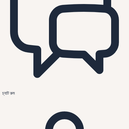
চ্যাট রুম