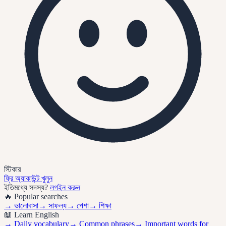
স্টিকার
ফ্রি অ্যাকাউন্ট খুলুন
ইতিমধ্যে সদস্য?
লগইন করুন
🔥 Popular searches
→
ভালোবাসা
→
সাফল্য
→
পেশা
→
শিক্ষা
📖 Learn English
→ Daily vocabulary
→ Common phrases
→ Important words for