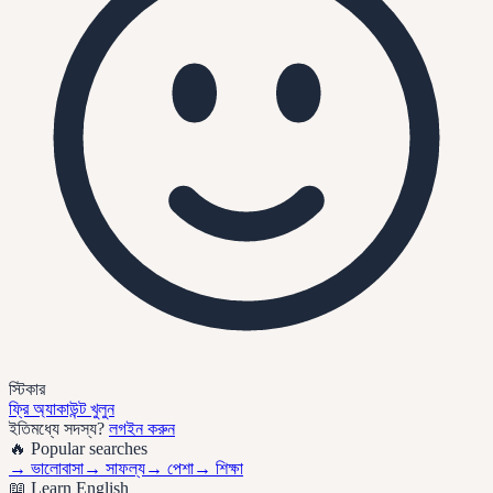
স্টিকার
ফ্রি অ্যাকাউন্ট খুলুন
ইতিমধ্যে সদস্য?
লগইন করুন
🔥 Popular searches
→
ভালোবাসা
→
সাফল্য
→
পেশা
→
শিক্ষা
📖 Learn English