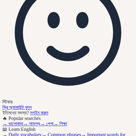
স্টিকার
ফ্রি অ্যাকাউন্ট খুলুন
ইতিমধ্যে সদস্য?
লগইন করুন
🔥 Popular searches
→
ভালোবাসা
→
সাফল্য
→
পেশা
→
শিক্ষা
📖 Learn English
→ Daily vocabulary
→ Common phrases
→ Important words for