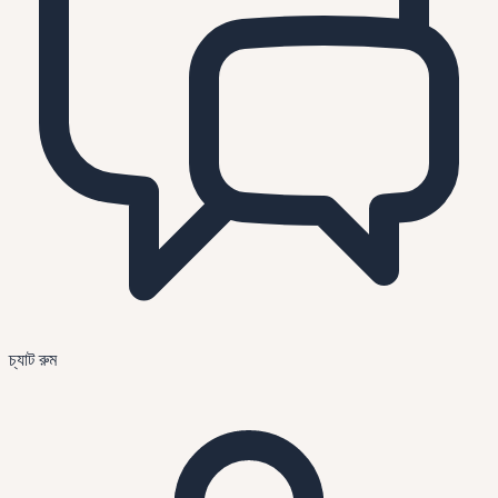
চ্যাট রুম