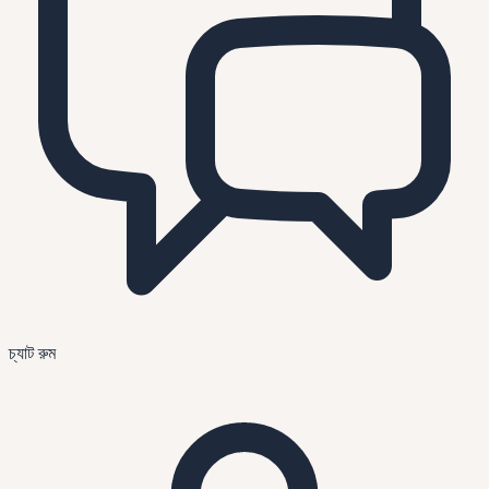
চ্যাট রুম