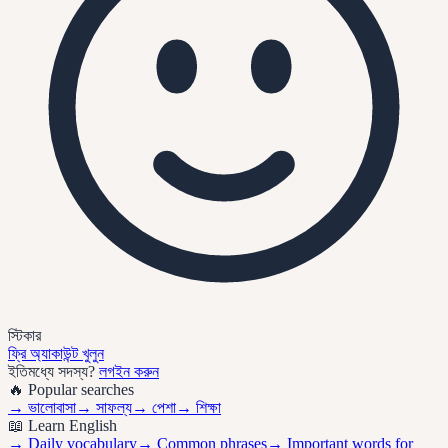
স্টিকার
ফ্রি অ্যাকাউন্ট খুলুন
ইতিমধ্যে সদস্য?
লগইন করুন
🔥 Popular searches
→
ভালোবাসা
→
সাফল্য
→
পেশা
→
শিক্ষা
📖 Learn English
→ Daily vocabulary
→ Common phrases
→ Important words for