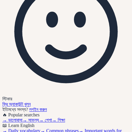
স্টিকার
ফ্রি অ্যাকাউন্ট খুলুন
ইতিমধ্যে সদস্য?
লগইন করুন
🔥 Popular searches
→
ভালোবাসা
→
সাফল্য
→
পেশা
→
শিক্ষা
📖 Learn English
→ Daily vocabulary
→ Common phrases
→ Important words for