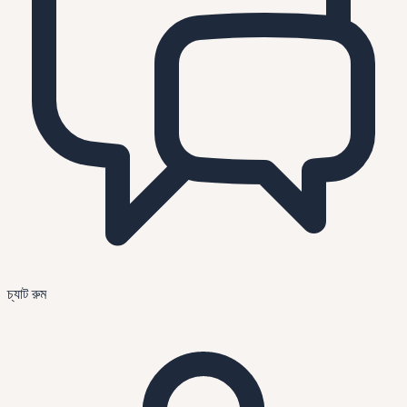
চ্যাট রুম