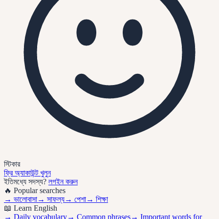
স্টিকার
ফ্রি অ্যাকাউন্ট খুলুন
ইতিমধ্যে সদস্য?
লগইন করুন
🔥 Popular searches
→
ভালোবাসা
→
সাফল্য
→
পেশা
→
শিক্ষা
📖 Learn English
→ Daily vocabulary
→ Common phrases
→ Important words for