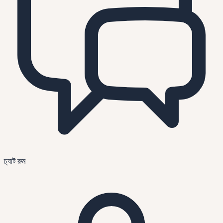
চ্যাট রুম