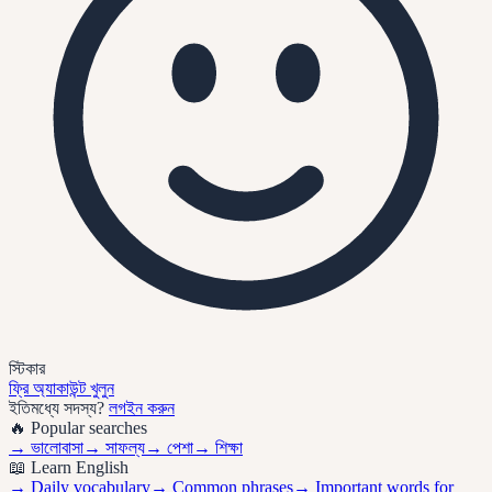
স্টিকার
ফ্রি অ্যাকাউন্ট খুলুন
ইতিমধ্যে সদস্য?
লগইন করুন
🔥 Popular searches
→
ভালোবাসা
→
সাফল্য
→
পেশা
→
শিক্ষা
📖 Learn English
→ Daily vocabulary
→ Common phrases
→ Important words for