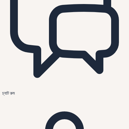
চ্যাট রুম