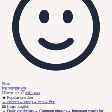
স্টিকার
ফ্রি অ্যাকাউন্ট খুলুন
ইতিমধ্যে সদস্য?
লগইন করুন
🔥 Popular searches
→
ভালোবাসা
→
সাফল্য
→
পেশা
→
শিক্ষা
📖 Learn English
→ Daily vocabulary
→ Common phrases
→ Important words for