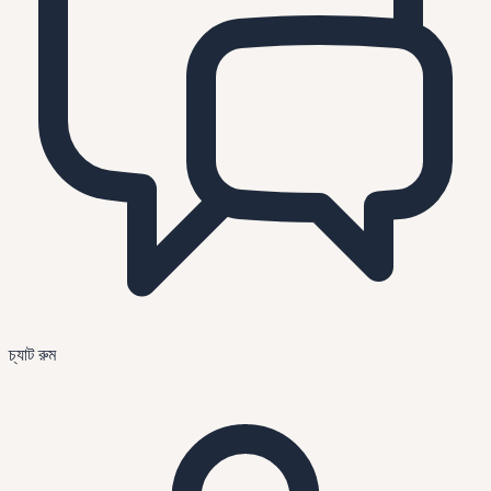
চ্যাট রুম