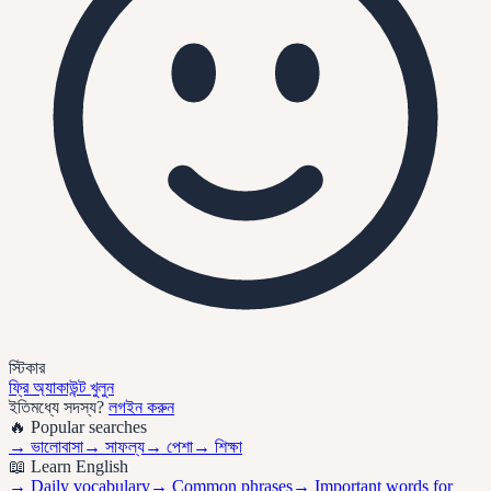
স্টিকার
ফ্রি অ্যাকাউন্ট খুলুন
ইতিমধ্যে সদস্য?
লগইন করুন
🔥 Popular searches
→
ভালোবাসা
→
সাফল্য
→
পেশা
→
শিক্ষা
📖 Learn English
→ Daily vocabulary
→ Common phrases
→ Important words for