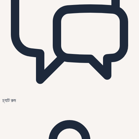
চ্যাট রুম