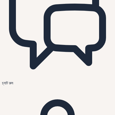
চ্যাট রুম