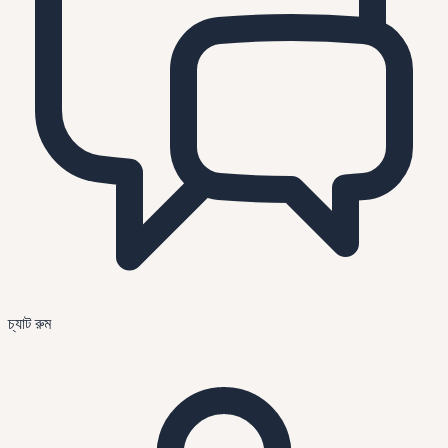
চ্যাট রুম