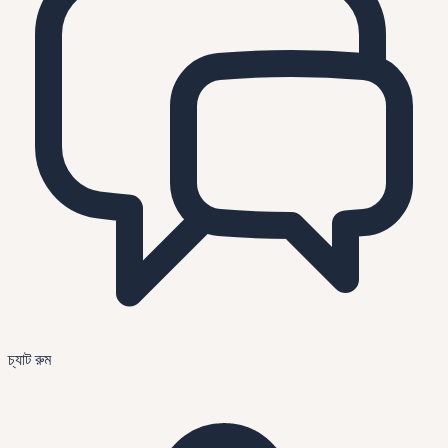
চ্যাট রুম