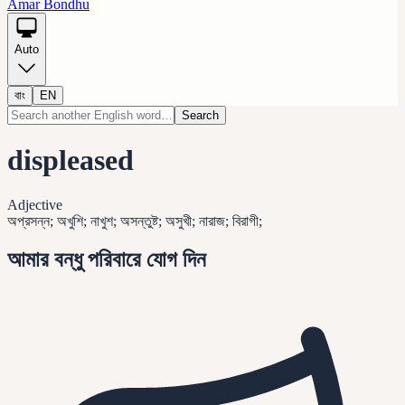
Amar Bondhu
Auto
বাং
EN
Search
displeased
Adjective
অপ্রসন্ন; অখুশি; নাখুশ; অসন্তুষ্ট; অসুখী; নারাজ; বিরাগী;
আমার বন্ধু পরিবারে যোগ দিন