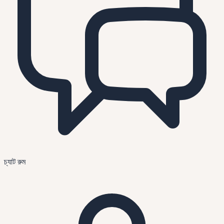
চ্যাট রুম