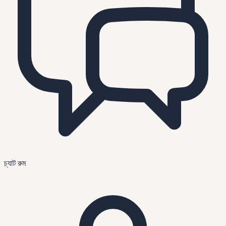
চ্যাট রুম