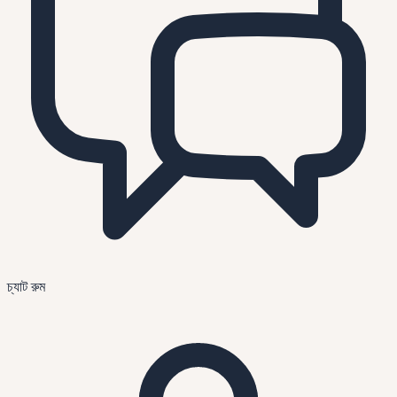
চ্যাট রুম