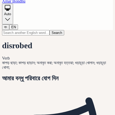
Amar Bondhu
Auto
বাং
EN
Search
disrobed
Verb
কাপড় ছাড়া; কাপড় ছাড়ান; অনাবৃত করা; অনাবৃত হত্তয়া; ধড়াচূড়া খোলান; ধড়াচূড়া
খোলা;
আমার বন্ধু পরিবারে যোগ দিন