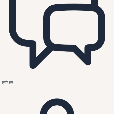
চ্যাট রুম