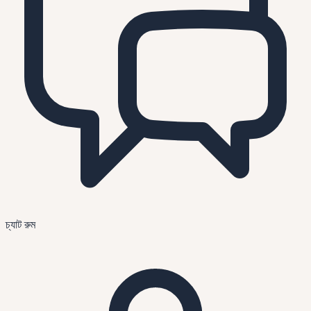
চ্যাট রুম