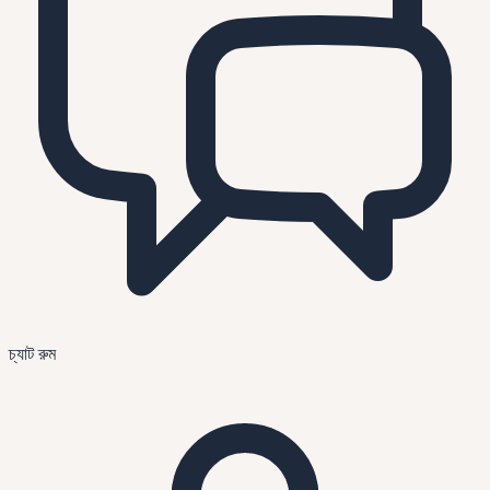
চ্যাট রুম