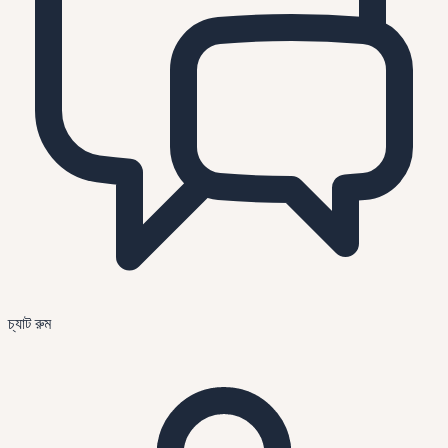
চ্যাট রুম