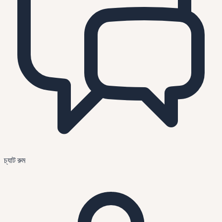
চ্যাট রুম